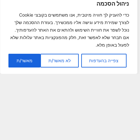
מס הכנסה, כמפקח וכרכז חולית קבלנים ונדל"ן בפקיד שומה
ניהול הסכמה
למפעלים גדולים, כסגן פקיד שומה אשקלון, מנהל המחלקה
כדי להעניק לך חוויה מיטבית, אנו משתמשים בקובצי Cookie
המקצועית והיחידה למיסוי בין לאומי ובהמשך אף כיהן בתפקיד
לצורך שמירת מידע וגישה אליו ממכשירך. בעזרת ההסכמה שלך
פקיד השומה למפעלים גדולים.
נוכל לשפר את חוויית השימוש ולהתאים את האתר להעדפותיך.
אם תבחר שלא לאפשר זאת, חלק מהפונקציות באתר עלולות שלא
לפעול באופן מלא.
המשך אודות
צפייה בהעדפות
לא מאשר/ת
מאשר/ת
ליצירת קשר מהיר
03-6960010
ליצירת קשר