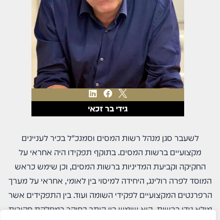
L
F
i
a
גידי בר זכאי
n
c
k
e
e
b
d
o
לשעבר סגן מנהל רשות המסים וסמנכ"ל בכיר לעניינים
i
o
מקצועיים ברשות המסים. בתוקף תפקידו היה אחראי על
n
k
החקיקה וקביעת המדיניות ברשות המסים, וכן שימש כראש
המוסד לפרה רולינג, היחידה למיסוי בין לאומי, אחראי על מערך
הרפרנטים המקצועיים לפקידי השומה ועוד. בין התפקידים אשר
מילא גידי ברשות, הוא שימש בין היתר כחוקר במחלקת חקירות