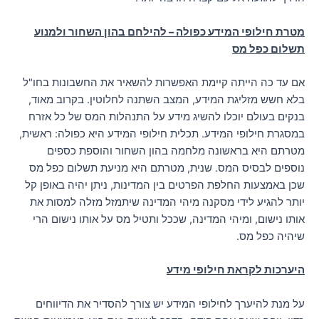
מטרת חילופי המידע כפולה – להילחם בהון השחור ולמנוע
תשלום כפל מס
אם עד כה הייתה קיימת האפשרות להשאיר את החשבונות בחו"ל
בלא חשש מזליגת המידע, המצב השתנה לחלוטין. בקרוב מאוד,
בנקים בעולם יוכלו להשיג מידע על התנהלות המס של כל אזרח
במסגרת חילופי המידע. תכלית חילופי המידע היא כפולה: ראשית,
מטרתם היא בראשונה מלחמה בהון השחור והוספת כספים
נוספים לבסיס המס. שנית, מטרתם היא מניעת תשלום כפל מס
שכן באמצעות החלפת הפרטים בין המדינות, ניתן יהיה באופן קל
יותר להגיע לידי מסקנה מיהי המדינה שיתמזל מזלה למסות את
אותו נישום, ומיהי המדינה, שככל ותטיל מס על אותו נישום הרי
שיהיה כפל מס.
היערכות לקראת חילופי מידע
על מנת להיערך לחילופי המידע יש צורך להסדיר את הדיווחים