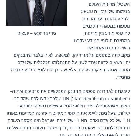
השכילו מדינות העולם
בניתוחו של ארגון ה OECD
להגיע להבנה עם מדינות
נוספות במסגרת הסכמים
לחילופי מידע בין מדינות.
גידי בר זכאי – יועצים
במסגרת חילופי המידע יעדכנו
רשויות המס האחת את
מקבילתה בנתונים על אזרחיהן. למעשה, לא זו בלבד שהבנקים
יהיו רשאים לדווח אחד לשני על התנהלותו הכלכלית של אדם
מסוים שמהווה לקוח שלהם, אלא שהדרך לחילופי המידע קרובה
מתמיד.
קיבלתם לאחרונה טפסים מהבנק המבקשים את פרטיכם ואת ה-
TIN ("Tax Identification Number") שלכם? דעו לכם שמדובר
בצעד משמעותי לקראת חילופי המידע שצוינו מעלה. תופתעו
לגלות, שעל מנת לייעל את חילופי המידע, תיעזרנה המדינות באותו
TIN של כל אדם ואדם. הTIN- של אזרחי ישראל הינו מספר תעודת
הזהות שלהם. כפי שאתם מניחים, דרך מספר תעודת הזהות שלכם
הדרך להגעה אליכם קצרה הרבה יותר.