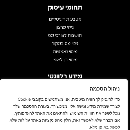
תחומי עיסוק
מטבעות דיגיטליים
גילוי מרצון
תושבות לצורכי מס
ניכוי מס במקור
מיסוי נאמנויות
מיסוי בין לאומי
מידע רלוונטי
שעות פעילות : 09:00 - 17:00
ניהול הסכמה
דרך מנחם בגין 146, עזריאלי טאון
כדי להעניק לך חוויה מיטבית, אנו משתמשים בקובצי Cookie
Gidi@bar-zakay.co.il
לצורך שמירת מידע וגישה אליו ממכשירך. בעזרת ההסכמה שלך
03-6960010
נוכל לשפר את חוויית השימוש ולהתאים את האתר להעדפותיך.
אם תבחר שלא לאפשר זאת, חלק מהפונקציות באתר עלולות שלא
L
F
לפעול באופן מלא.