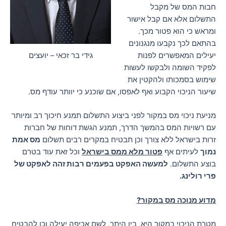
חבות המס של מקבל
התשלום אלא אם קבל אישור
ומראש כי הוא פטור מכך.
בהתאם לכך נקבעו מנגנונים
יעילים המאפשרים לפנות
גידי בר זכאי – יועצים
לפקיד השומה ולבקשו לעשות
שימוש בסמכותו ולהקטין את
שיעור הניכוי הקבוע ואף לאפסו, אם שוכנע כי יוותר עודף מס.
מניעת ניכוי מס במקור לפני ביצוע התשלום תמנע חיכוך רב ומיותר
עם רשויות המס בהמשך הדרך, תמנע הגשת דוחות של חברות
זרות בישראל ללא צורך וכן תבטיח במקרים רבים תשלום
מס אמת
נמוך
לעיתים אף
פטור מלא ממס בישראל
וכל זאת עוד בטרם
בוצע התשלום.
למעשה האפקט בפעמים רבות זהה לאפקט של
פרי רולינג.
מדוע מנוכה מס במקור?
מטרת הניכוי במקור היא, בין היתר, לשם אכיפה יעילה וכן להבטיח