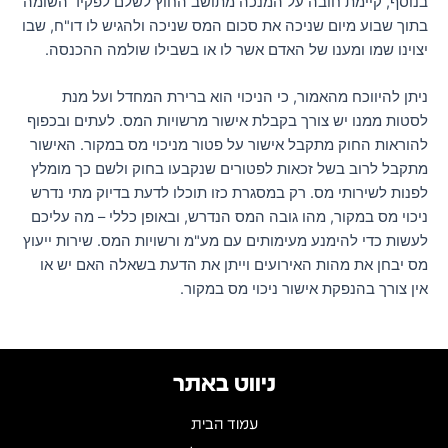
בנוסף, קיימת חובה על המנכה מתושב החוץ לשלם לפקיד השומה
בתוך שבוע מיום שניכה את סכום המס שניכה ולהגיש לו דו"ח, שבו
יצוינו שמו ומענו של האדם אשר לו או בשבילו שולמה ההכנסה.
ניתן להיווכח מהאמור, כי הניכוי הוא ברירת המחדל ועל מנת
לסטות ממנו יש צורך בקבלת אישור מרשויות המס. לעתים ובכפוף
להוראות החוק מתקבל אישור על פטור מניכוי מס במקור. האישור
מתקבל לרוב בשל זכאות לפטורים שנקבעו בחוק ולשם כך מומלץ
לפנות לשירותי מס. רק במסגרת כזו תוכלו לדעת בדיוק מתי נדרש
ניכוי מס במקור, מהו גובה המס הנדרש, ובאופן כללי – מה עליכם
לעשות כדי להימנע מעימותים עם מע"מ ורשויות המס. שירות ייעוץ
מס יבחן את מהות האירועים וייתן את הדעת בשאלה האם יש או
אין צורך בהנפקת אישור ניכוי מס במקור.
ניווט באתר
עמוד הבית