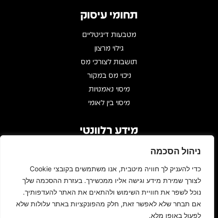
תחומי עיסוק
מטבעות דיגיטליים
גילוי מרצון
תושבות לצורכי מס
ניכוי מס במקור
מיסוי נאמנויות
מיסוי בין לאומי
מידע רלוונטי
שעות פעילות : 09:00 - 17:00
ניהול הסכמה
דרך מנחם בגין 146, עזריאלי טאון
כדי להעניק לך חוויה מיטבית, אנו משתמשים בקובצי Cookie
Gidi@bar-zakay.co.il
לצורך שמירת מידע וגישה אליו ממכשירך. בעזרת ההסכמה שלך
03-6960010
נוכל לשפר את חוויית השימוש ולהתאים את האתר להעדפותיך.
אם תבחר שלא לאפשר זאת, חלק מהפונקציות באתר עלולות שלא
L
F
לפעול באופן מלא.