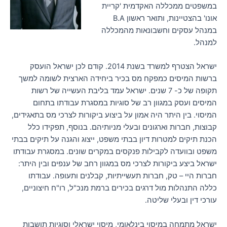
במשפטים ממכללה האקדמית 'קריית
אונו' בהצטיינות, ותואר ראשון B.A
במנהל עסקים וחשבונאות מהמכללה
למנהל.
ישראל הצטרף למשרד בשנת 2014. קודם לכן ישראל הועסק
ברשות המיסים כמפקח מס בכיר ביחידה הארצית לשומה למשך
תקופה של כ- 7 שנים. ישראל עמד בליבת העשייה של רשות
המיסים ועסק במגוון רב של סוגיות במסגרת עבודתו בתחום
המיסוי. בין היתר היה אמון על ביצוע ביקורות לצרכי מס בתאגידים,
קבוצות, חברות וארגונים ובעלי מניותיהם. בנוסף, תפקידו כלל
הכנת תיקים למטרות דיון בבתי משפט, ייצוג והגנה על תיקים בבתי
משפט ובוועדה לקבילות פנקסים במקרים שונים. במסגרת עבודתו
ישראל ביצע ביקורות לצרכי מס במגוון רחב של ענפים ובין היתר:
חברות היי – טק, חברות תעשייתיות, קבלנים ותעופה. עבודתו
כללה התנהלות מול דרגים בכירים ברמת מנכ"ל, רו"ח חיצוניים,
עורכי דין ובעלי שליטה.
ישראל מתמחה במיסוי בינלאומי, מיסוי ישראלי וסוגיות תושבות