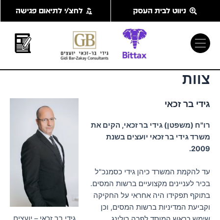
ילוג
ניווט לבית העסק
לחצ/י לתיאום פגישה
תוכן
צוות
גידי בר זכאי
רו"ח (משפטן) גידי בר זכאי, הקים את
משרד גידי בר זכאי יועצים בשנת
2009.
עד להקמת המשרד כיהן גידי כסמנכ"ל
בכיר לעניינים מקצועיים ברשות המסים.
בתוקף תפקידו היה אחראי על החקיקה
וקביעת המדיניות ברשות המסים, וכן
גידי בר זכאי – יועצים
שימש כראש המוסד לפרה רולינג,