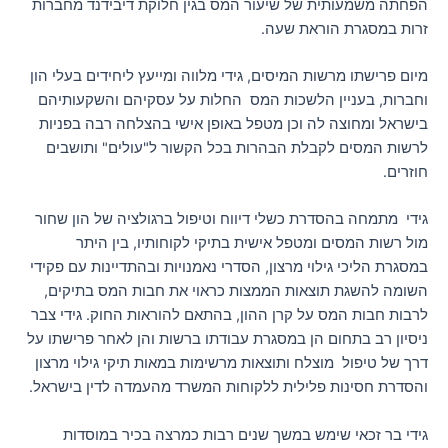
הפחתה משמעותית של שיעור המס בגין חלוקת דיבידנד מחברות
זרות במסגרת הוראת שעה.
מיום פרישתו מרשות המיסים, גידי מלווה ומייעץ ליחידים בעלי הון
וחברות, בעניין הלשכות המס החלות על עסקיהם והשקעותיהם
בישראל ומחוצה לה וכן מטפל באופן אישי בהצלחה רבה בפניות
לרשות המסים לקבלת הבהרות בכל הקשור ל"עולים" ותושבים
חוזרים.
גידי מתמחה בהסדרת כשלי דיווח וטיפול ברגולציה של הון שחור
מול רשות המסים ומטפל אישית בתיקי לקוחותיו, בין היתר
במסגרת הליכי גילוי מרצון, הסדרי נאמנויות ובהתדיינות עם פקידי
השומה להשגת תוצאות הממצות כראוי את חבות המס בתיקים,
לרבות חבות המס על קרן ההון, בהתאם להוראות החוק. גידי צבר
ניסיון רב בתחום הן במסגרת עבודתו ברשות והן לאחר פרישתו על
דרך של טיפול מוצלח ותוצאות מרשימות במאות תיקי גילוי מרצון
והסדרת חסינות פלילית ללקוחות המשרד מהעמדה לדין בישראל.
גידי בר זכאי שימש במשך שנים רבות כמרצה בכיר במוסדות