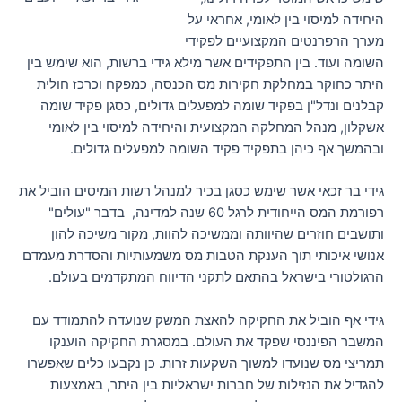
היחידה למיסוי בין לאומי, אחראי על
מערך הרפרנטים המקצועיים לפקידי
השומה ועוד. בין התפקידים אשר מילא גידי ברשות, הוא שימש בין
היתר כחוקר במחלקת חקירות מס הכנסה, כמפקח וכרכז חולית
קבלנים ונדל"ן בפקיד שומה למפעלים גדולים, כסגן פקיד שומה
אשקלון, מנהל המחלקה המקצועית והיחידה למיסוי בין לאומי
ובהמשך אף כיהן בתפקיד פקיד השומה למפעלים גדולים.
גידי בר זכאי אשר שימש כסגן בכיר למנהל רשות המיסים הוביל את
רפורמת המס הייחודית לרגל 60 שנה למדינה, בדבר "עולים"
ותושבים חוזרים שהיוותה וממשיכה להוות, מקור משיכה להון
אנושי איכותי תוך הענקת הטבות מס משמעותיות והסדרת מעמדם
הרגולטורי בישראל בהתאם לתקני הדיווח המתקדמים בעולם.
גידי אף הוביל את החקיקה להאצת המשק שנועדה להתמודד עם
המשבר הפיננסי שפקד את העולם. במסגרת החקיקה הוענקו
תמריצי מס שנועדו למשוך השקעות זרות. כן נקבעו כלים שאפשרו
להגדיל את הנזילות של חברות ישראליות בין היתר, באמצעות