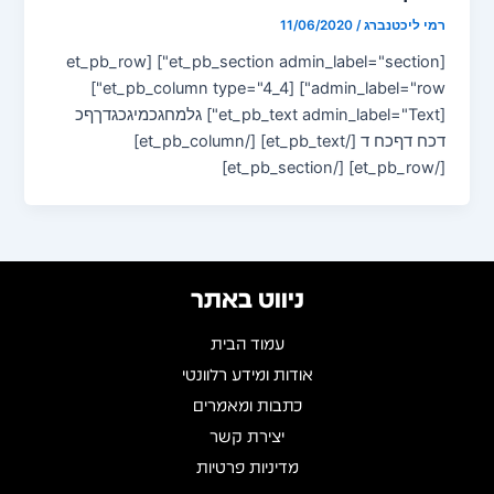
רמי ליכטנברג
/
11/06/2020
[et_pb_section admin_label="section"] [et_pb_row
admin_label="row"] [et_pb_column type="4_4"]
[et_pb_text admin_label="Text"] גלמחגכמיגכגדךףכ
דכח דףכח ד [/et_pb_text] [/et_pb_column]
[/et_pb_row] [/et_pb_section]
ניווט באתר
עמוד הבית
אודות ומידע רלוונטי
כתבות ומאמרים
יצירת קשר
מדיניות פרטיות