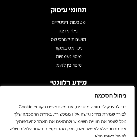
תחומי עיסוק
מטבעות דיגיטליים
גילוי מרצון
תושבות לצורכי מס
ניכוי מס במקור
מיסוי נאמנויות
מיסוי בין לאומי
מידע רלוונטי
שעות פעילות : 09:00 - 17:00
ניהול הסכמה
דרך מנחם בגין 146, עזריאלי טאון
כדי להעניק לך חוויה מיטבית, אנו משתמשים בקובצי Cookie
Gidi@bar-zakay.co.il
לצורך שמירת מידע וגישה אליו ממכשירך. בעזרת ההסכמה שלך
03-6960010
נוכל לשפר את חוויית השימוש ולהתאים את האתר להעדפותיך.
אם תבחר שלא לאפשר זאת, חלק מהפונקציות באתר עלולות שלא
L
F
לפעול באופן מלא.